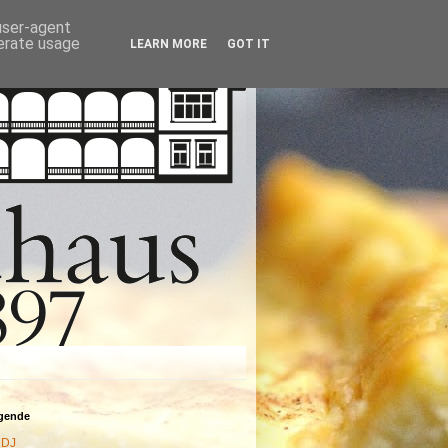
 user-agent
nerate usage
LEARN MORE
GOT IT
agende
DJ