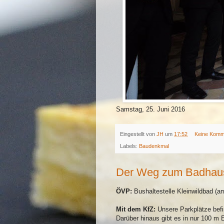
Samstag, 25. Juni 2016
Eingestellt von
JH
um
17:52
Keine Komm
Labels:
Baudenkmal
Der Weg zum Badhau
ÖVP:
Bushaltestelle Kleinwildbad (
Mit dem KfZ:
Unsere Parkplätze befi
Darüber hinaus gibt es in nur 100 m 