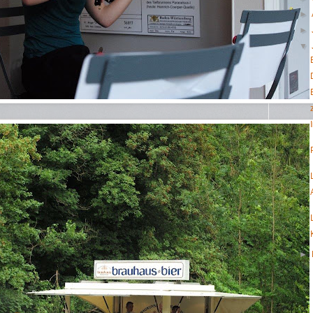
►
►
▼
►