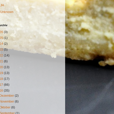
JH
Unknown
Archiv
26
(3)
25
(1)
24
(2)
23
(5)
22
(14)
21
(6)
20
(13)
19
(13)
18
(17)
17
(66)
16
(35)
Dezember
(2)
November
(6)
Oktober
(6)
September
(1)