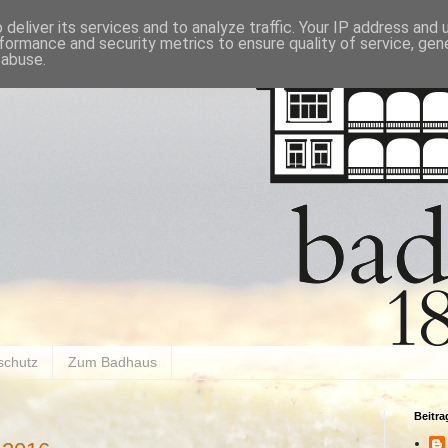
deliver its services and to analyze traffic. Your IP address and
formance and security metrics to ensure quality of service, ge
 abuse.
schutz
Zum Badhaus
Beitr