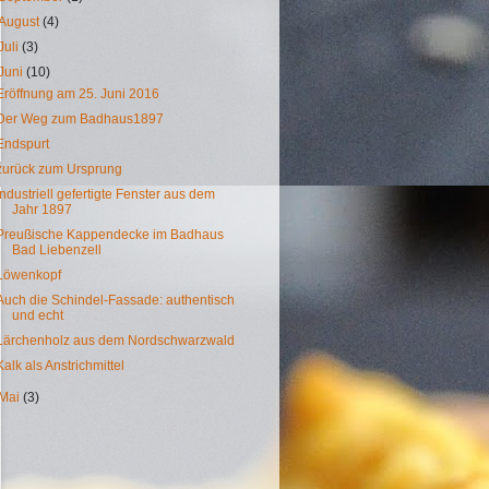
August
(4)
Juli
(3)
Juni
(10)
Eröffnung am 25. Juni 2016
Der Weg zum Badhaus1897
Endspurt
zurück zum Ursprung
Industriell gefertigte Fenster aus dem
Jahr 1897
Preußische Kappendecke im Badhaus
Bad Liebenzell
Löwenkopf
Auch die Schindel-Fassade: authentisch
und echt
Lärchenholz aus dem Nordschwarzwald
Kalk als Anstrichmittel
Mai
(3)