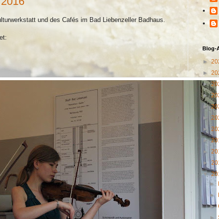
 2016
lturwerkstatt und des Cafés im Bad Liebenzeller Badhaus.
et:
Blog-
►
20
►
20
►
20
►
20
►
20
►
20
►
20
►
20
►
20
►
20
▼
20
►
►
►
►