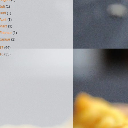
Juli
(1)
Juni
(1)
April
(1)
März
(3)
Februar
(1)
Januar
(2)
17
(66)
16
(35)