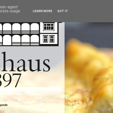
 user-agent
nerate usage
LEARN MORE
GOT IT
agende
DJ