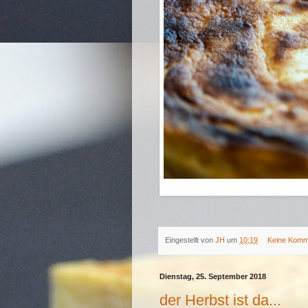
Eingestellt von
JH
um
10:19
Keine Komm
Dienstag, 25. September 2018
der Herbst ist da...