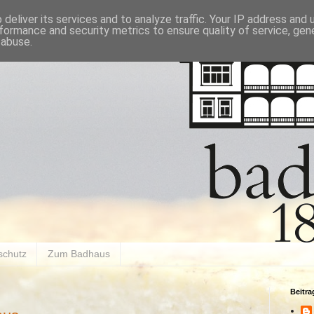
deliver its services and to analyze traffic. Your IP address and
formance and security metrics to ensure quality of service, ge
 abuse.
schutz
Zum Badhaus
Beitr