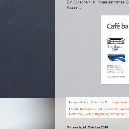
Ein Gutschein ist immer ein nettes G
Kasse...
Eingestellt von
JH
um
14:11
Keine Komm
Labels:
Badhaus in Bad Liebenzell
,
Bauden
Liebenzell
,
Geburtstagsfeier
,
Mittagstisch
Mittwoch, 24. Oktober 2018