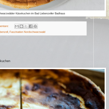
hwarzwälder Käsekuchen im Bad Liebenzeller Badhaus
entare:
benzell
,
Faszination Nordschwarzwald
mkuchen