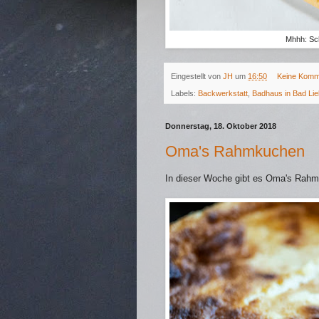
Mhhh: Sc
Eingestellt von
JH
um
16:50
Keine Komm
Labels:
Backwerkstatt
,
Badhaus in Bad Lie
Donnerstag, 18. Oktober 2018
Oma's Rahmkuchen
In dieser Woche gibt es Oma's Rah