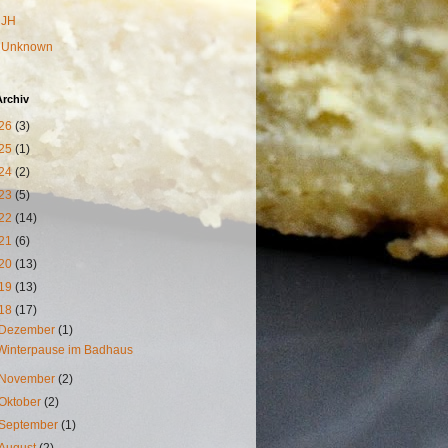
JH
Unknown
Archiv
26
(3)
25
(1)
24
(2)
23
(5)
22
(14)
21
(6)
20
(13)
19
(13)
18
(17)
Dezember
(1)
Winterpause im Badhaus
November
(2)
Oktober
(2)
September
(1)
August
(2)