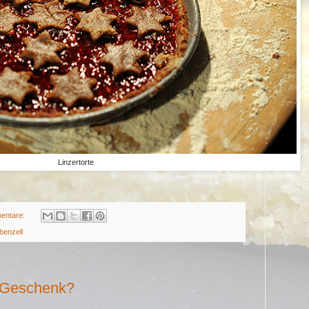
Linzertorte
entare:
benzell
s Geschenk?