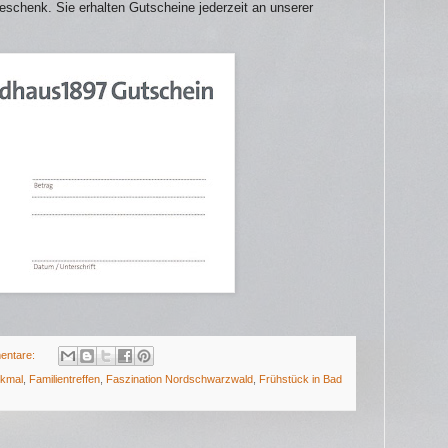
eschenk. Sie erhalten Gutscheine jederzeit an unserer
entare:
kmal
,
Familientreffen
,
Faszination Nordschwarzwald
,
Frühstück in Bad