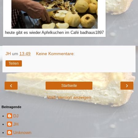
heute gibt es wieder Apfelkuchen im Café badhaus1897
JH
um
13:49
Keine Kommentare:
Teilen
‹
›
Startseite
Web-Version anzeigen
Beitragende
DJ
JH
Unknown