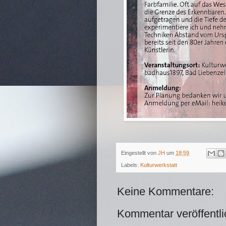
Eingestellt von
JH
um
18:59
Labels:
Kulturwerkstatt
Keine Kommentare:
Kommentar veröffentl