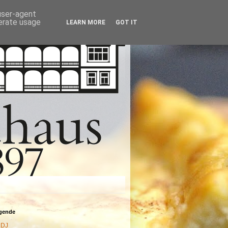
 user-agent
nerate usage
LEARN MORE
GOT IT
agende
DJ