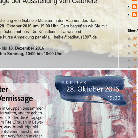
age der Ausstellung von Gabriele
sstellung von Gabriele Münster in den Räumen des Bad
 28. Oktober 2016 um 19:00 Uhr
. Gern begrüßen wir Sie mit
Blog-
rächen mit uns. Die Künstlerin ist anwesend.
ine kurze Anmeldung per eMail: heike@badhaus1897.de
►
20
►
20
6
bis
18. Dezember 2016
►
20
bis Sonntag, 10:00 bis 18:00 Uhr
►
20
►
20
►
20
►
20
►
20
►
20
►
20
▼
20
►
►
▼