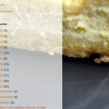
JH
Unknown
Archiv
26
(3)
25
(1)
24
(2)
23
(5)
22
(14)
21
(6)
20
(13)
19
(13)
18
(17)
17
(66)
16
(35)
Dezember
(2)
November
(6)
Oktober
(6)
Bilder von Gabriele Münster im Bad