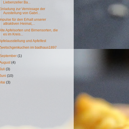
Liebenzeller Ba...
Einladung zur Vernissage der
Ausstellung von Gabri...
Impulse für den Erhalt unserer
attraktiven Heimat,...
Alte Apfelsorten und Birnensorten, die
es im Kreis...
Apfelausstellung und Apfelfest
Zwetschgenkuchen im badhaus1897
September
(1)
August
(4)
Juli
(3)
Juni
(10)
Mai
(3)