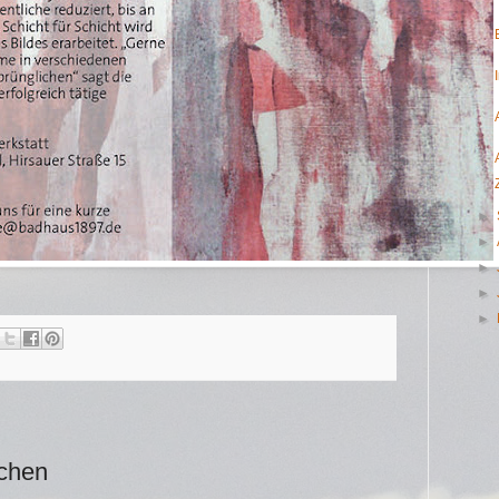
►
►
►
►
►
ichen