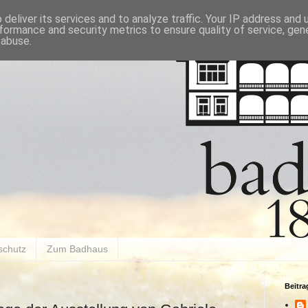
deliver its services and to analyze traffic. Your IP address and
formance and security metrics to ensure quality of service, ge
 abuse.
schutz
Zum Badhaus
Beitr