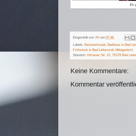
Es 
Eingestellt von
JH
um
07:46
Labels:
Backwerkstatt
,
Badhaus in Bad Lie
Frühstück in Bad Liebenzell
,
Mittagstisch
Standort:
Hirsauer Str. 15, 75378 Bad Lieb
Keine Kommentare:
Kommentar veröffentl