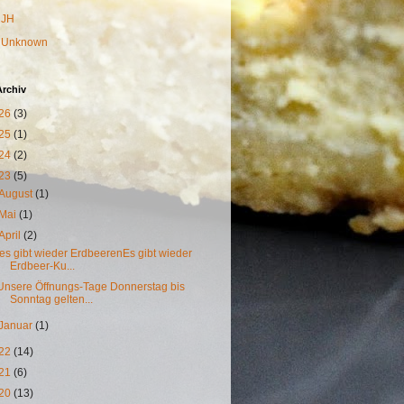
JH
Unknown
Archiv
26
(3)
25
(1)
24
(2)
23
(5)
August
(1)
Mai
(1)
April
(2)
es gibt wieder ErdbeerenEs gibt wieder
Erdbeer-Ku...
Unsere Öffnungs-Tage Donnerstag bis
Sonntag gelten...
Januar
(1)
22
(14)
21
(6)
20
(13)