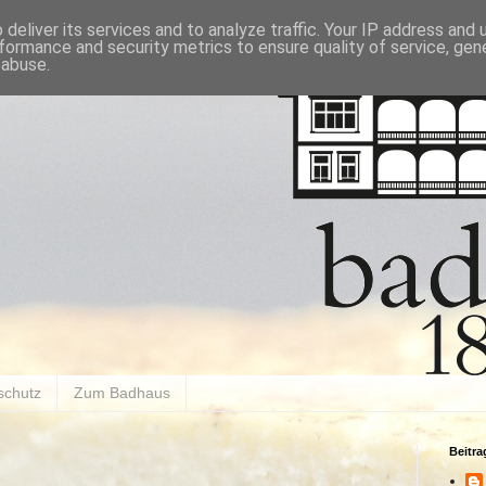
deliver its services and to analyze traffic. Your IP address and
formance and security metrics to ensure quality of service, ge
 abuse.
schutz
Zum Badhaus
Beitr