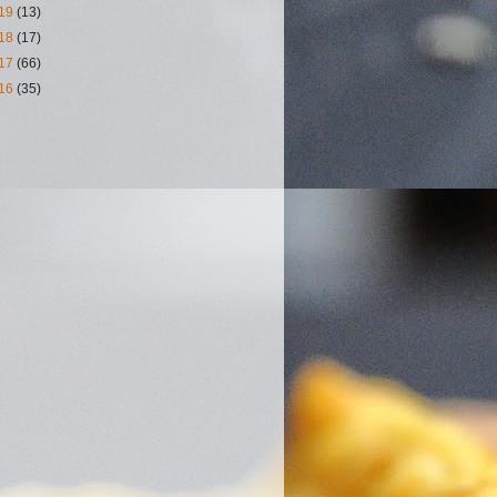
19
(13)
18
(17)
17
(66)
16
(35)