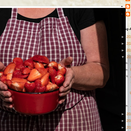
Blog-
►
20
►
20
►
20
▼
20
►
►
▼
►
►
20
►
20
►
20