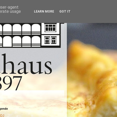
 user-agent
nerate usage
LEARN MORE
GOT IT
agende
DJ