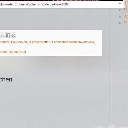
►
20
gibt wieder Erdbeer-Kuchen im Café badhaus1897
►
20
►
20
►
20
benzell
,
Baudenkmal
,
Familientreffen
,
Faszination Nordschwarzwald
,
enzell, Deutschland
ichen