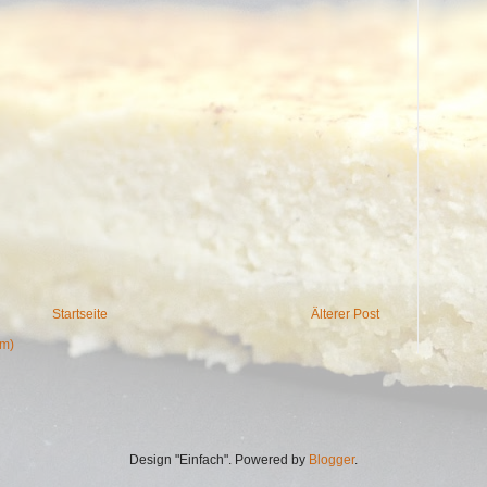
Startseite
Älterer Post
om)
Design "Einfach". Powered by
Blogger
.