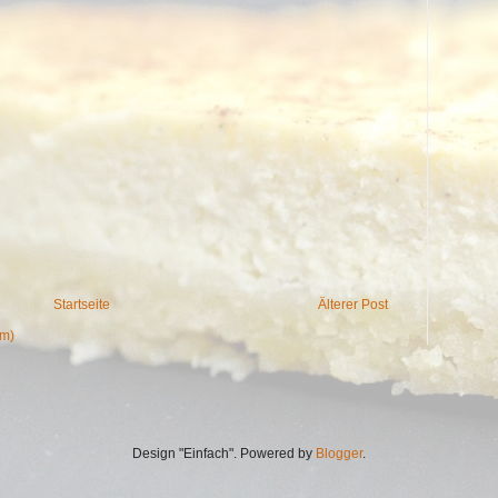
Startseite
Älterer Post
om)
Design "Einfach". Powered by
Blogger
.