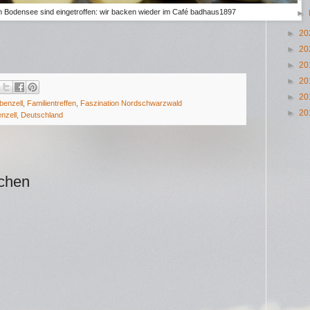
m Bodensee sind eingetroffen: wir backen wieder im Café badhaus1897
►
►
20
►
20
►
20
►
20
►
20
benzell
,
Familientreffen
,
Faszination Nordschwarzwald
►
20
enzell, Deutschland
ichen