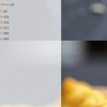
Februar
(2)
21
(6)
20
(13)
19
(13)
18
(17)
17
(66)
16
(35)