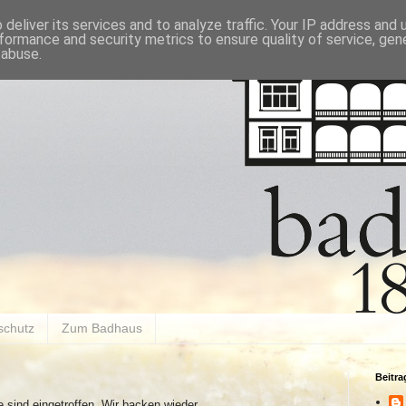
deliver its services and to analyze traffic. Your IP address and
formance and security metrics to ensure quality of service, ge
 abuse.
schutz
Zum Badhaus
Beitr
ind eingetroffen. Wir backen wieder.