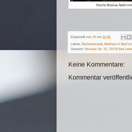
frische Boskop Äpfel vo
Eingestellt von
JH
um
10:46
Labels:
Backwerkstatt
,
Badhaus in Bad Lie
Standort:
Hirsauer Str. 15, 75378 Bad Lieb
Keine Kommentare:
Kommentar veröffentl