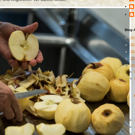
Blog-
►
20
►
20
►
20
►
20
▼
20
►
▼
►
►
►