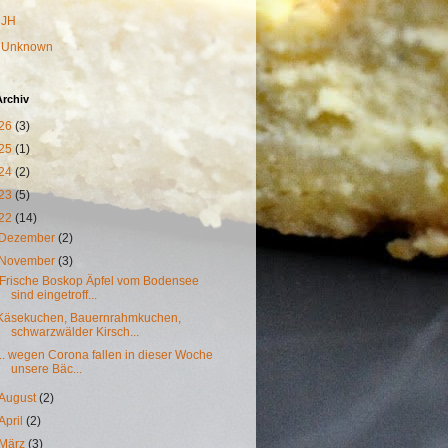
JH
Unknown
Archiv
26
(3)
25
(1)
24
(2)
23
(5)
22
(14)
Dezember
(2)
November
(3)
Frische Boskop Äpfel vom Bodensee
sind eingetroff...
Käsekuchen, Bauernrahmkuchen,
schwarzwälder Kirsch...
... wegen Corona fallen in dieser Woche
unsere Bäc...
August
(2)
April
(2)
März
(3)