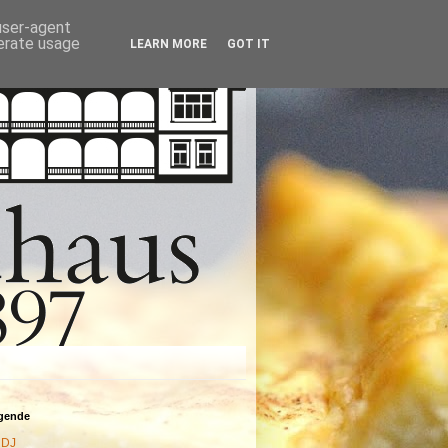
 user-agent
nerate usage
LEARN MORE
GOT IT
agende
DJ