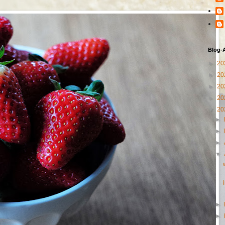
Blog-
►
20
►
20
►
20
►
20
▼
20
►
►
►
▼
►
►