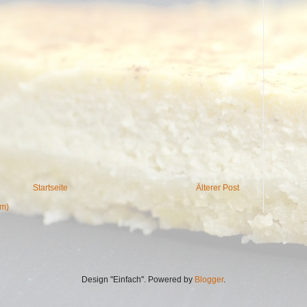
Startseite
Älterer Post
om)
Design "Einfach". Powered by
Blogger
.