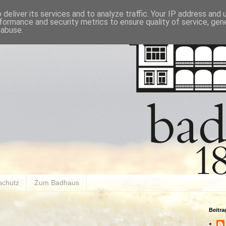
deliver its services and to analyze traffic. Your IP address and
formance and security metrics to ensure quality of service, ge
 abuse.
schutz
Zum Badhaus
Beitr