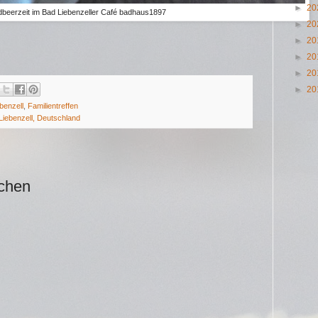
►
20
dbeerzeit im Bad Liebenzeller Café badhaus1897
►
20
►
20
►
20
►
20
►
20
benzell
,
Familientreffen
Liebenzell, Deutschland
ichen