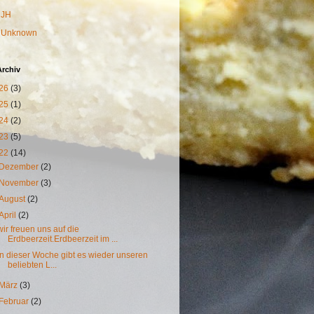
JH
Unknown
Archiv
26
(3)
25
(1)
24
(2)
23
(5)
22
(14)
Dezember
(2)
November
(3)
August
(2)
April
(2)
wir freuen uns auf die
Erdbeerzeit.Erdbeerzeit im ...
in dieser Woche gibt es wieder unseren
beliebten L...
März
(3)
Februar
(2)