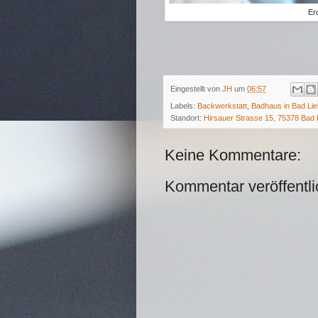
Er
Eingestellt von
JH
um
06:57
Labels:
Backwerkstatt
,
Badhaus in Bad Lie
Standort:
Hirsauer Strasse 15, 75378 Bad 
Keine Kommentare:
Kommentar veröffentl