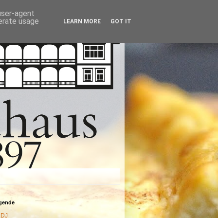
 user-agent
nerate usage
LEARN MORE
GOT IT
agende
DJ