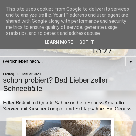
This site uses cookies from Google to deliver its services
and to analyze traffic. Your IP address and user-agent are
shared with Google along with performance and security
metrics to ensure quality of service, generate usage
statistics, and to detect and address abuse.
LEARN MORE
GOT IT
▼
Freitag, 17. Januar 2020
schon probiert? Bad Liebenzeller
Schneebälle
Edler Biskuit mit Quark, Sahne und ein Schuss Amaretto.
Serviert mit Kirschenkompott und Schlagsahne. Ein Genuss.