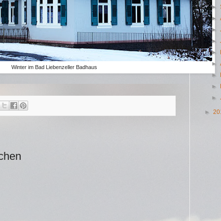
►
►
►
►
►
►
Winter im Bad Liebenzeller Badhaus
►
►
►
►
20
ichen