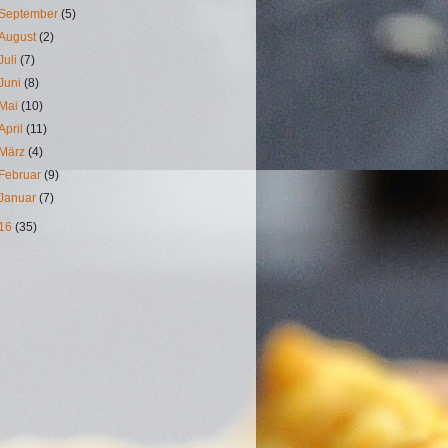
September
(5)
August
(2)
Juli
(7)
Juni
(8)
Mai
(10)
April
(11)
März
(4)
Februar
(9)
Januar
(7)
16
(35)