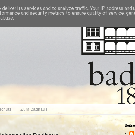
deliver its services and to analyze traffic. Your IP address and
formance and security metrics to ensure quality of service, ge
 abuse.
schutz
Zum Badhaus
Beitr