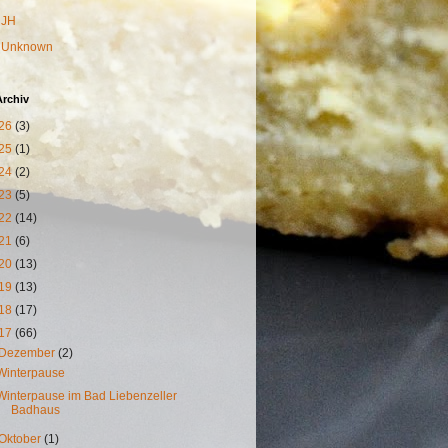
JH
Unknown
Archiv
26
(3)
25
(1)
24
(2)
23
(5)
22
(14)
21
(6)
20
(13)
19
(13)
18
(17)
17
(66)
Dezember
(2)
Winterpause
Winterpause im Bad Liebenzeller
Badhaus
Oktober
(1)