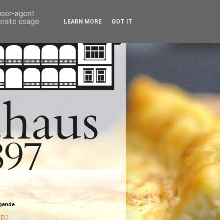
 user-agent
nerate usage
LEARN MORE
GOT IT
agende
DJ