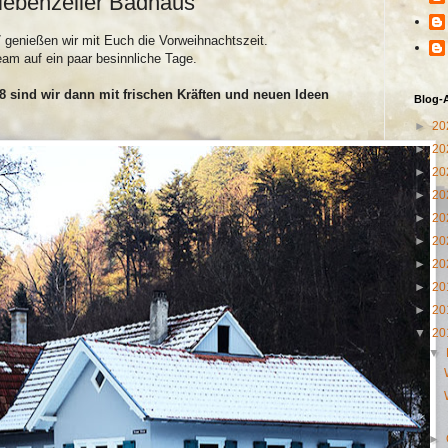
iebenzeller Badhaus
genießen wir mit Euch die Vorweihnachtszeit.
am auf ein paar besinnliche Tage.
8 sind wir dann mit frischen Kräften und neuen Ideen
Blog-
►
20
►
20
►
20
►
20
►
20
►
20
►
20
►
20
►
20
▼
20
▼
►